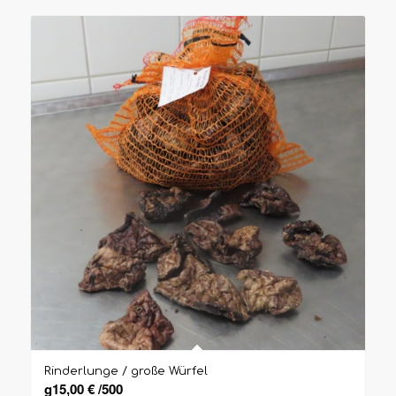
Rinderlunge / große Würfel
g
15,00
€
/
500