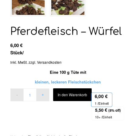
Pferdefleisch – Würfel
6,00
€
Stück
/
inkl. MwSt.
zzgl.
Versandkosten
Eine 100 g Tüte mit
kleinen, leckeren Fleischstückchen
In den Warenkorb
6,00
€
1
/Einheit
5,50
€
(8% off)
10+ /Einheit