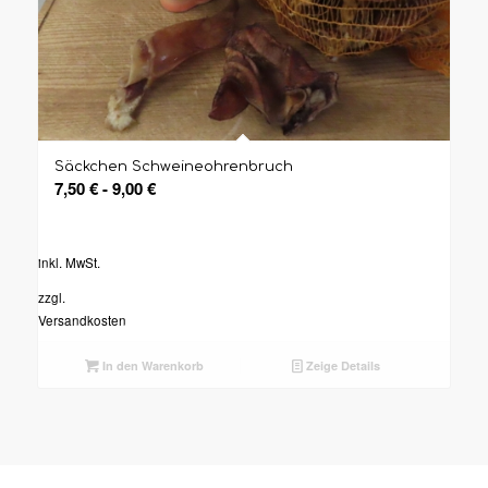
Säckchen Schweineohrenbruch
7,50
€
-
9,00
€
inkl. MwSt.
zzgl.
Versandkosten
In den Warenkorb
Zeige Details