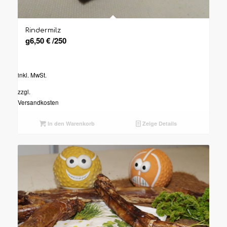
Rindermilz
g
6,50
€
/
250
inkl. MwSt.
zzgl.
Versandkosten
In den Warenkorb
Zeige Details