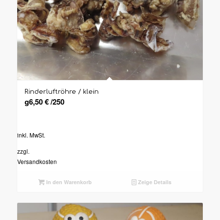
Rinderluftröhre / klein
g
6,50
€
/
250
inkl. MwSt.
zzgl.
Versandkosten
In den Warenkorb
Zeige Details