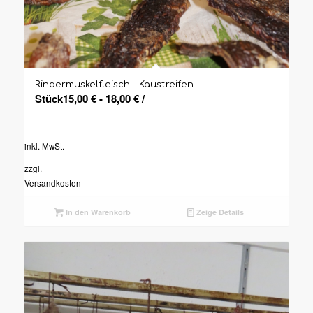
Rindermuskelfleisch – Kaustreifen
Stück
15,00
€
-
18,00
€
/
inkl. MwSt.
zzgl.
Versandkosten
In den Warenkorb
Zeige Details