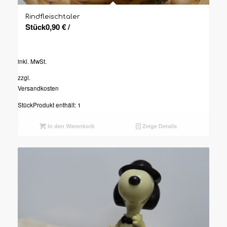
Rindfleischtaler
Stück
0,90
€
/
inkl. MwSt.
zzgl.
Versandkosten
Stück
Produkt enthält: 1
In den Warenkorb
Zeige Details