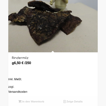
Rindermilz
g
6,50
€
/
250
inkl. MwSt.
zzgl.
Versandkosten
In den Warenkorb
Zeige Details