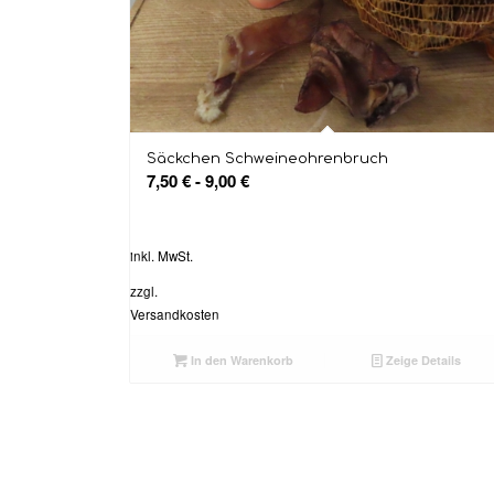
Säckchen Schweineohrenbruch
7,50
€
-
9,00
€
inkl. MwSt.
zzgl.
Versandkosten
In den Warenkorb
Zeige Details