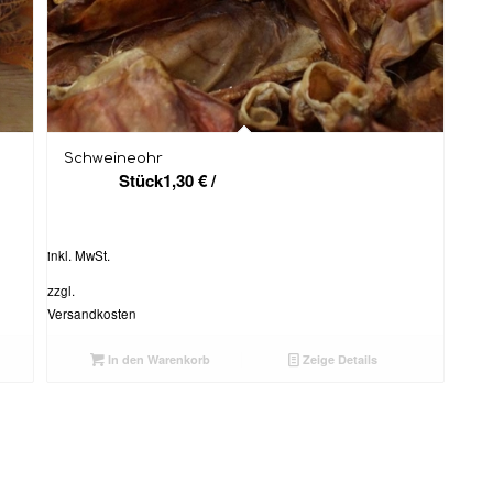
Schweineohr
Stück
1,30
€
/
inkl. MwSt.
zzgl.
Versandkosten
In den Warenkorb
Zeige Details